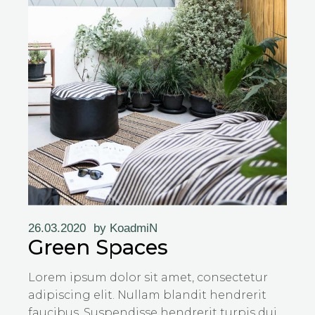
26.03.2020
by
KoadmiN
Green Spaces
Lorem ipsum dolor sit amet, consectetur
adipiscing elit. Nullam blandit hendrerit
faucibus. Suspendisse hendrerit turpis dui,