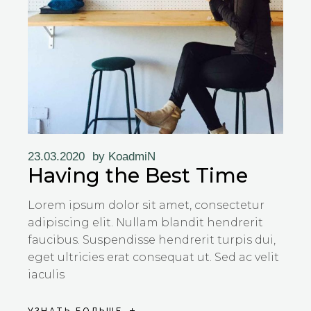
23.03.2020
by
KoadmiN
Having the Best Time
Lorem ipsum dolor sit amet, consectetur
adipiscing elit. Nullam blandit hendrerit
faucibus. Suspendisse hendrerit turpis dui,
eget ultricies erat consequat ut. Sed ac velit
iaculis