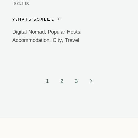
iaculis
УЗНАТЬ БОЛЬШЕ
Digital Nomad
,
Popular Hosts
Accommodation
City
Travel
Пагинация
1
2
3
записей